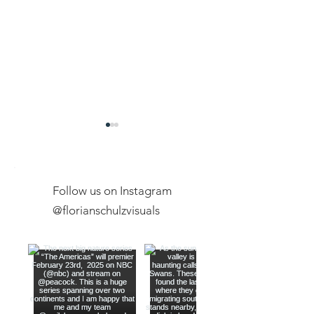
Follow us on Instagram
@florianschulzvisuals
Exclusive Expeditions
New Youtube Ch